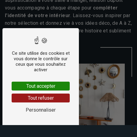
sophistication à votre salle à manger, Maison Dupont
vous accompagne à chaque étape pour
compléter
l'identité de votre intérieur
. Laissez-vous inspirer par
notre sélection et donnez vie à vos idées déco, de A à Z,
avec des objets qui racontent votre histoire et subliment
votre quotidien.
Ce site utilise des cookies et
vous donne le contrôle sur
ceux que vous souhaitez
activer
Tout accepter
Tout refuser
Personnaliser